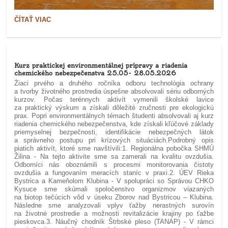
ROZLÚČKA
ČÍTAŤ VIAC
S
ABSOLVENTMI
STREDNEJ
ODBORNEJ
ŠKOLY
DREVÁRSKEJ
Kurz praktickej environmentálnej prípravy a riadenia
A
chemického nebezpečenstva 25.05- 28.05.2026
STAVEBNEJ
Žiaci prvého a druhého ročníka odboru technológia ochrany
V
a tvorby životného prostredia úspešne absolvovali sériu odborných
KRÁSNE
kurzov. Počas terénnych aktivít vymenili školské lavice
NAD
za praktický výskum a získali dôležité zručnosti pre ekologickú
KYSUCOU:
prax. Popri environmentálnych témach študenti absolvovali aj kurz
riadenia chemického nebezpečenstva, kde získali kľúčové základy
priemyselnej bezpečnosti, identifikácie nebezpečných látok
a správneho postupu pri krízových situáciách.Podrobný opis
piatich aktivít, ktoré sme navštívili:
1. Regionálna pobočka SHMÚ
Žilina - Na tejto aktivite sme sa zamerali na kvalitu ovzdušia.
Odborníci nás oboznámili s procesmi monitorovania čistoty
ovzdušia a fungovaním meracích staníc v praxi.
2. ÚEV Rieka
Bystrica a Kameňolom Klubina - V spolupráci so Správou CHKO
Kysuce sme skúmali spoločenstvo organizmov viazaných
na biotop tečúcich vôd v úseku Zborov nad Bystricou – Klubina.
Následne sme analyzovali vplyv ťažby nerastných surovín
na životné prostredie a možnosti revitalizácie krajiny po ťažbe
pieskovca.
3. Náučný chodník Štrbské pleso (TANAP) - V rámci