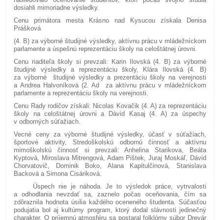
dosiahli mimoriadne výsledky.
Cenu primátora mesta Krásno nad Kysucou získala Denisa
Prášková
(4. B) za výborné študijné výsledky, aktívnu prácu v mládežníckom
parlamente a úspešnú reprezentáciu školy na celoštátnej úrovni.
Cenu riaditeľa školy si prevzali: Karin Ilovská (4. B) za výborné
študijné výsledky a reprezentáciu školy, Klára Ilovská (4. B)
za výborné študijné výsledky a prezentáciu školy na verejnosti
a Andrea Halvoníková (2. Ad za aktívnu prácu v mládežníckom
parlamente a reprezentáciu školy na verejnosti.
Cenu Rady rodičov získali: Nicolas Kovačik (4. A) za reprezentáciu
školy na celoštátnej úrovni a Dávid Kasaj (4. A) za úspechy
v odborných súťažiach.
Vecné ceny za výborné študijné výsledky, účasť v súťažiach,
športové aktivity, Stredoškolskú odbornú činnosť a aktívnu
mimoškolskú činnosť si prevzali: Anhelina Starikova, Beáta
Kyptová, Miroslava Mitrengová, Adam Pištek, Juraj Moskáľ, Dávid
Chorvatovič, Dominik Boko, Alana Kapitulčinová, Stanislava
Backová a Simona Cisáriková.
Úspech nie je náhoda. Je to výsledok práce, vytrvalosti
a odhodlania nevzdať sa, zaznelo počas oceňovania, čím sa
zdôraznila hodnota úsilia každého oceneného študenta. Súčasťou
podujatia bol aj kultúrny program, ktorý dodal slávnosti jedinečný
charakter. O príjemnú atmosféru sa postaral folklórny súbor Drevár