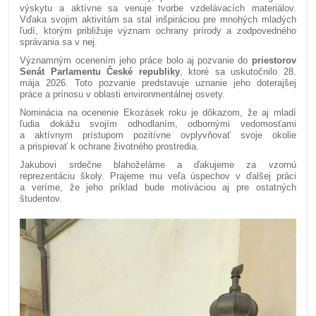
výskytu a aktívne sa venuje tvorbe vzdelávacích materiálov.
Vďaka svojim aktivitám sa stal inšpiráciou pre mnohých mladých
ľudí, ktorým približuje význam ochrany prírody a zodpovedného
správania sa v nej.
Významným ocenením jeho práce bolo aj pozvanie do
priestorov
Senát Parlamentu České republiky
, ktoré sa uskutočnilo 28.
mája 2026. Toto pozvanie predstavuje uznanie jeho doterajšej
práce a prínosu v oblasti environmentálnej osvety.
Nominácia na ocenenie Ekozásek roku je dôkazom, že aj mladí
ľudia dokážu svojím odhodlaním, odbornými vedomosťami
a aktívnym prístupom pozitívne ovplyvňovať svoje okolie
a prispievať k ochrane životného prostredia.
Jakubovi srdečne blahoželáme a ďakujeme za vzornú
reprezentáciu školy. Prajeme mu veľa úspechov v ďalšej práci
a veríme, že jeho príklad bude motiváciou aj pre ostatných
študentov.