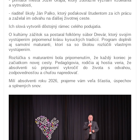
- primátor mesta Jozef Grapa, ktorý zdôraznil význam vzdelania
a vytrvalosti,
- riaditeľ školy Ján Palko, ktorý poďakoval študentom za ich prácu
a zaželal im odvahu na ďalšej životnej ceste.
Ich slová vytvorili dôstojný rámec celého podujatia.
O kultúrny zážitok sa postaral folklórny súbor Drevár, ktorý svojím
vystúpením pripomenul krásu kysuckých tradícií. Program doplnili
aj samotní maturanti, ktorí sa so školou rozlúčili vlastným
vystúpením.
Rozlúčka s maturantmi bola pripomenutím, že každý koniec je
začiatkom novej cesty. Pedagógovia, rodičia aj hostia veria, že
absolventi sú pripravení vykročiť do života s odvahou,
zodpovednosťou a chuťou napredovať.
Milí absolventi roku 2026, prajeme vám veľa šťastia, úspechov
a splnených snov.