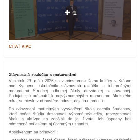
1
ŽIAK
ČÍTAŤ VIAC
STREDNEJ
ODBORNEJ
ŠKOLY
DREVÁRSKEJ
A
STAVEBNEJ
Slávnostná rozlúčka s maturantmi
V
V piatok 29. mája 2026 sa v priestoroch Domu kultúry v Krásne
KRÁSNE
nad Kysucou uskutočnila slávnostná rozlúčka s tohtoročnými
NAD
maturantmi Strednej odbornej školy drevárskej a stavebnej.
KYSUCOU
Podujatie, ktoré patrí k najvýznamnejším momentom školského
NOMINOVANÝ
roka, sa nieslo v atmosfére radosti, dojatia a hrdosti.
NA
PRESTÍŽNE
Po odovzdaní maturitných vysvedčení škola ocenila študentov,
OCENENIE
ktorí počas štúdia dosahovali výborné výsledky, reprezentovali
EKOZÁSEK
školu a aktívne sa zapájali do jej života. Ich úspechy boli
ROKU:
odmenené potleskom aj úprimným uznaním.
Absolventom sa prihovorili: