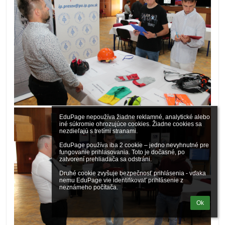
EduPage nepoužíva žiadne reklamné, analytické alebo 
iné súkromie ohrozujúce cookies. Žiadne cookies sa 
nezdieľajú s tretími stranami.

EduPage používa iba 2 cookie – jedno nevyhnutné pre 
fungovanie prihlasovania. Toto je dočasné, po 
zatvorení prehliadača sa odstráni.

Druhé cookie zvyšuje bezpečnosť prihlásenia - vďaka 
nemu EduPage vie identifikovať prihlásenie z 
neznámeho počítača.
Ok