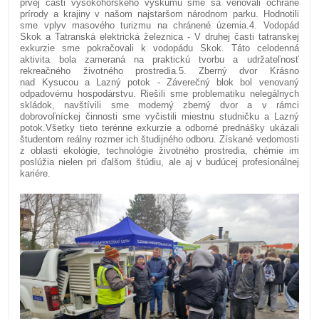
prvej časti vysokohorského výskumu sme sa venovali ochrane
prírody a krajiny v našom najstaršom národnom parku. Hodnotili
sme vplyv masového turizmu na chránené územia.
4. Vodopád
Skok a Tatranská elektrická železnica - V druhej časti tatranskej
exkurzie sme pokračovali k vodopádu Skok. Táto celodenná
aktivita bola zameraná na praktickú tvorbu a udržateľnosť
rekreačného životného prostredia.
5. Zberný dvor Krásno
nad Kysucou a Lazný potok - Záverečný blok bol venovaný
odpadovému hospodárstvu. Riešili sme problematiku nelegálnych
skládok, navštívili sme moderný zberný dvor a v rámci
dobrovoľníckej činnosti sme vyčistili miestnu studničku a Lazný
potok.
Všetky tieto terénne exkurzie a odborné prednášky ukázali
študentom reálny rozmer ich študijného odboru. Získané vedomosti
z oblasti ekológie, technológie životného prostredia, chémie im
poslúžia nielen pri ďalšom štúdiu, ale aj v budúcej profesionálnej
kariére.