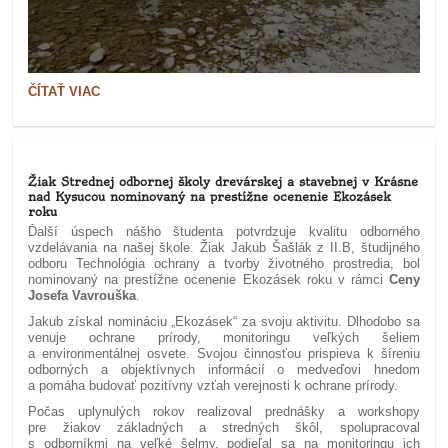
KURZ
ČÍTAŤ VIAC
PRAKTICKEJ
ENVIRONMENTÁLNEJ
PRÍPRAVY
A
RIADENIA
CHEMICKÉHO
Žiak Strednej odbornej školy drevárskej a stavebnej v Krásne
NEBEZPEČENSTVA
nad Kysucou nominovaný na prestížne ocenenie Ekozásek
25.05-
roku
28.05.2026:
Ďalší úspech nášho študenta potvrdzuje kvalitu odborného
vzdelávania na našej škole. Žiak Jakub Šašlák z II.B, študijného
odboru Technológia ochrany a tvorby životného prostredia, bol
nominovaný na prestížne ocenenie Ekozásek roku v rámci
Ceny
Josefa Vavrouška
.
Jakub získal nomináciu „Ekozásek“ za svoju aktivitu. Dlhodobo sa
venuje ochrane prírody, monitoringu veľkých šeliem
a environmentálnej osvete. Svojou činnosťou prispieva k šíreniu
odborných a objektívnych informácií o medveďovi hnedom
a pomáha budovať pozitívny vzťah verejnosti k ochrane prírody.
Počas uplynulých rokov realizoval prednášky a workshopy
pre žiakov základných a stredných škôl, spolupracoval
s odborníkmi na veľké šelmy, podieľal sa na monitoringu ich