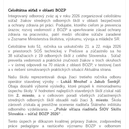
Celoštátna súťaž v oblasti BOZP
Integrovaný odborový zväz aj v roku 2026 zorganizoval celoštátnu
súťaž žiakov stredných odborných škôl v oblasti bezpečnosti
a ochrany zdravia pri práci. Podujatie, ktorého cieľom je prevencia
úrazov, rozvoj vedomostí z BOZP a upevňovanie zásad ochrany
zdravia na pracovisku, patrí medzi oficiálne súťaže zaradené
v Zozname Ministerstva školstva, výskumu, vývoja a mládeže SR.
Celoštátne kolo 51. ročníka sa uskutočnilo 21. a 22. mája 2026
v priestoroch SOŠ technickej v Prešove a zúčastnilo sa ho
38 súťažiacich z 19 odborných škôl z celého Slovenska . Súťaž
preverila vedomosti a praktické zručnosti žiakov v troch okruhoch
– v ústnej odpovedi na 70 otázok z oblasti BOZP, v testovej časti
a v riešení simulovaných praktických situácií Aktuálna strana.
Našu školu reprezentovali dvaja žiaci tretieho ročníka odboru
operátor stavebnej výroby –
Lukáš Mnoheľ
a
Jakub Šenkýř
.
Obaja dosiahli výborné výsledky, ktoré prispeli k mimoriadnemu
úspechu školy. V hodnotení najlepších stavebných škôl získal náš
tím
2. miesto
, a v celkovom poradí všetkých zúčastnených
stredných odborných škôl obsadili naši žiaci
3. miesto
. Škola
zároveň získala aj prestížne ocenenie riaditeľa Štátneho inštitútu
odborného vzdelávania –
„Pohár víťaza riaditeľa ŠIOV Skills
Slovakia – súťaž BOZP 2026“
.
Tento úspech je dôkazom kvalitnej prípravy žiakov, zodpovednej
práce pedagógov a rastúceho významu BOZP v odbornom