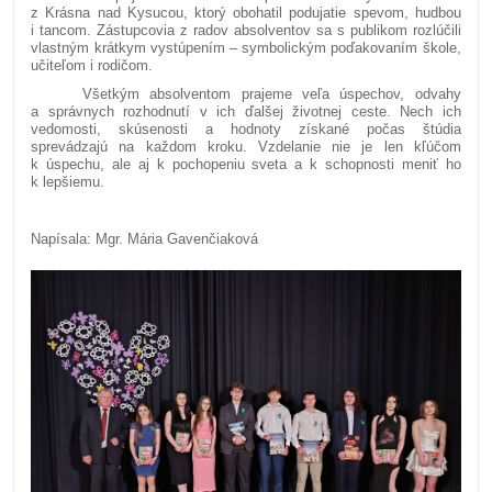
z Krásna nad Kysucou, ktorý obohatil podujatie spevom, hudbou
i tancom. Zástupcovia z radov absolventov sa s publikom rozlúčili
vlastným krátkym vystúpením – symbolickým poďakovaním škole,
učiteľom i rodičom.
Všetkým absolventom prajeme veľa úspechov, odvahy
a správnych rozhodnutí v ich ďalšej životnej ceste. Nech ich
vedomosti, skúsenosti a hodnoty získané počas štúdia
sprevádzajú na každom kroku. Vzdelanie nie je len kľúčom
k úspechu, ale aj k pochopeniu sveta a k schopnosti meniť ho
k lepšiemu.
Napísala: Mgr. Mária Gavenčiaková