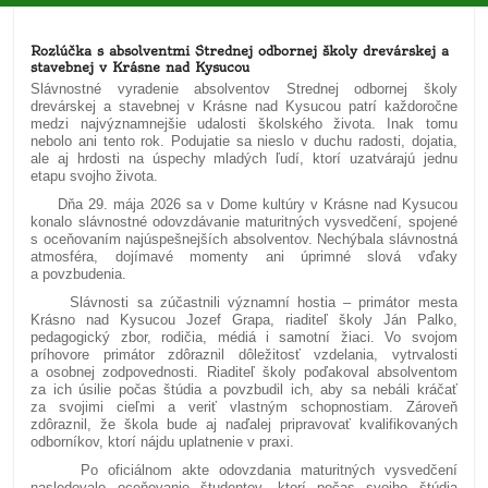
Rozlúčka s absolventmi Strednej odbornej školy drevárskej a
stavebnej v Krásne nad Kysucou
Slávnostné vyradenie absolventov Strednej odbornej školy
drevárskej a stavebnej v Krásne nad Kysucou patrí každoročne
medzi najvýznamnejšie udalosti školského života. Inak tomu
nebolo ani tento rok. Podujatie sa nieslo v duchu radosti, dojatia,
ale aj hrdosti na úspechy mladých ľudí, ktorí uzatvárajú jednu
etapu svojho života.
Dňa 29. mája 2026 sa v Dome kultúry v Krásne nad Kysucou
konalo slávnostné odovzdávanie maturitných vysvedčení, spojené
s oceňovaním najúspešnejších absolventov. Nechýbala slávnostná
atmosféra, dojímavé momenty ani úprimné slová vďaky
a povzbudenia.
Slávnosti sa zúčastnili významní hostia – primátor mesta
Krásno nad Kysucou Jozef Grapa, riaditeľ školy Ján Palko,
pedagogický zbor, rodičia, médiá i samotní žiaci. Vo svojom
príhovore primátor zdôraznil dôležitosť vzdelania, vytrvalosti
a osobnej zodpovednosti. Riaditeľ školy poďakoval absolventom
za ich úsilie počas štúdia a povzbudil ich, aby sa nebáli kráčať
za svojimi cieľmi a veriť vlastným schopnostiam. Zároveň
zdôraznil, že škola bude aj naďalej pripravovať kvalifikovaných
odborníkov, ktorí nájdu uplatnenie v praxi.
Po oficiálnom akte odovzdania maturitných vysvedčení
nasledovalo oceňovanie študentov, ktorí počas svojho štúdia