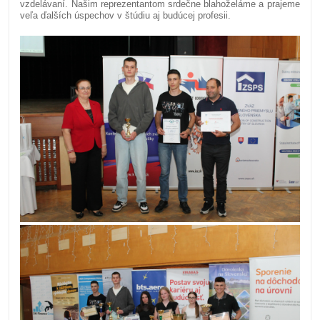
vzdelávaní. Našim reprezentantom srdečne blahoželáme a prajeme
veľa ďalších úspechov v štúdiu aj budúcej profesii.