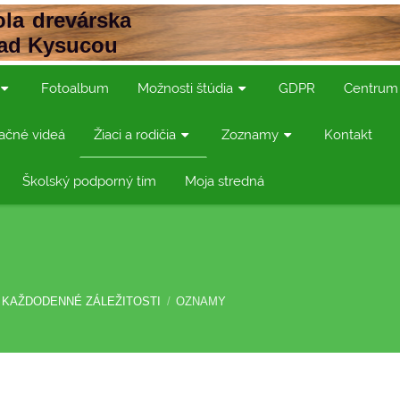
la drevárska
nad Kysucou
Fotoalbum
Možnosti štúdia
GDPR
Centrum
ačné videá
Žiaci a rodičia
Zoznamy
Kontakt
Školský podporný tím
Moja stredná
KAŽDODENNÉ ZÁLEŽITOSTI
/
OZNAMY