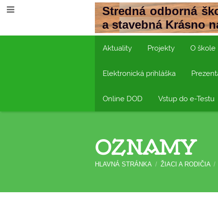
Stredná odborná ško
a stavebná Krásno 
Aktuality
Projekty
O škole
Elektronická prihláška
Prezent
Online DOD
Vstup do e-Testu
OZNAMY
HLAVNÁ STRÁNKA
/
ŽIACI A RODIČIA
/
OZNAMY