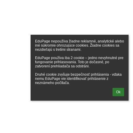
EduPage nepoužíva žiadne reklamné, analytické alebo 
iné súkromie ohrozujúce cookies. Žiadne cookies sa 
nezdieľajú s tretími stranami.

EduPage používa iba 2 cookie – jedno nevyhnutné pre 
fungovanie prihlasovania. Toto je dočasné, po 
zatvorení prehliadača sa odstráni.

Druhé cookie zvyšuje bezpečnosť prihlásenia - vďaka 
nemu EduPage vie identifikovať prihlásenie z 
neznámeho počítača.
Ok