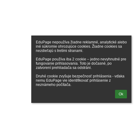
EduPage nepoužíva žiadne reklamné, analytické alebo 
iné súkromie ohrozujúce cookies. Žiadne cookies sa 
nezdieľajú s tretími stranami.

EduPage používa iba 2 cookie – jedno nevyhnutné pre 
fungovanie prihlasovania. Toto je dočasné, po 
zatvorení prehliadača sa odstráni.

Druhé cookie zvyšuje bezpečnosť prihlásenia - vďaka 
nemu EduPage vie identifikovať prihlásenie z 
neznámeho počítača.
Ok