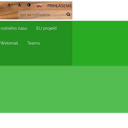
+
-
PRIHLÁSENIE
 voľného času
EU projekt
Webmail
Teams