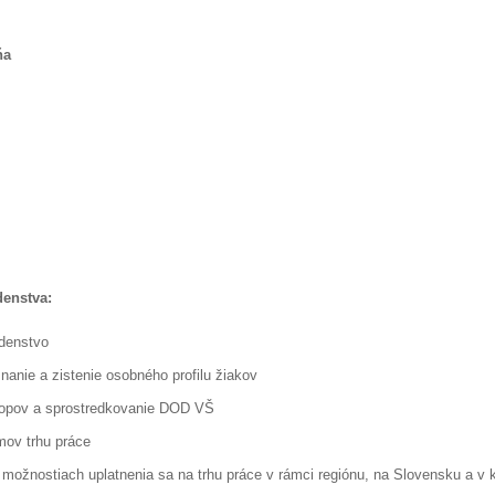
ňa
denstva:
adenstvo
nanie a zistenie osobného profilu žiakov
hopov a sprostredkovanie DOD VŠ
mov trhu práce
 možnostiach uplatnenia sa na trhu práce v rámci regiónu, na Slovensku a v 