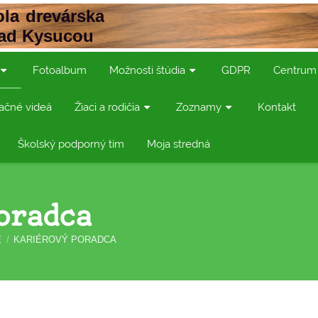
la drevárska
nad Kysucou
Fotoalbum
Možnosti štúdia
GDPR
Centrum
ačné videá
Žiaci a rodičia
Zoznamy
Kontakt
Školský podporný tím
Moja stredná
oradca
E
/
KARIÉROVÝ PORADCA