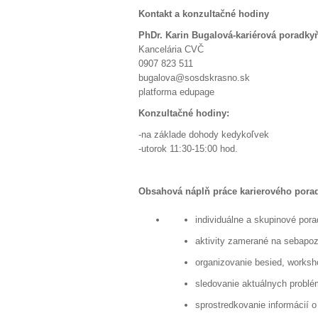
poradca
Kontakt a konzultačné hodiny
PhDr. Karin Bugalová-kariérová poradky
Kancelária CVČ
0907 823 511
bugalova@sosdskrasno.sk
platforma edupage
Konzultačné hodiny:
-na základe dohody kedykoľvek
-utorok 11:30-15:00 hod.
Obsahová náplň práce karierového pora
individuálne a skupinové por
aktivity zamerané na sebapoz
organizovanie besied, works
sledovanie aktuálnych problé
sprostredkovanie informácií o