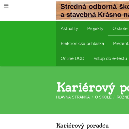
Stredná odborná ško
a stavebná Krásno 
Aktuality
Projekty
O škole
Elektronická prihláška
Prezent
Online DOD
Vstup do e-Testu
Kariérový p
HLAVNÁ STRÁNKA
/
O ŠKOLE
/
RÔZN
Kariérový
Kariérový poradca