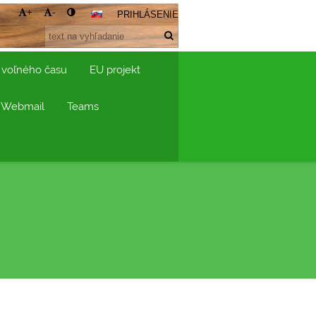
+
-
PRIHLÁSENIE
 voľného času
EU projekt
Webmail
Teams