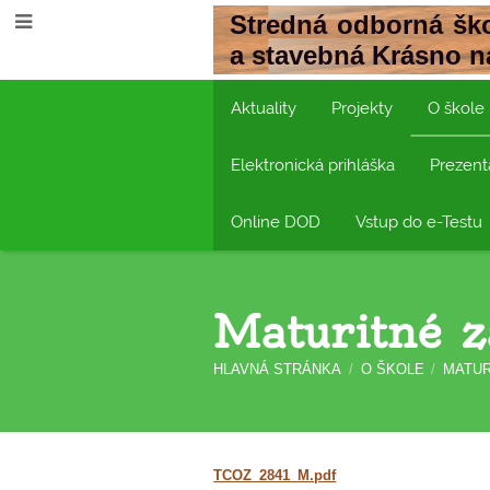
Stredná odborná ško
a stavebná Krásno 
Aktuality
Projekty
O škole
Elektronická prihláška
Prezent
Online DOD
Vstup do e-Testu
Maturitné z
HLAVNÁ STRÁNKA
/
O ŠKOLE
/
MATUR
Maturitné
TCOZ_2841_M.pdf