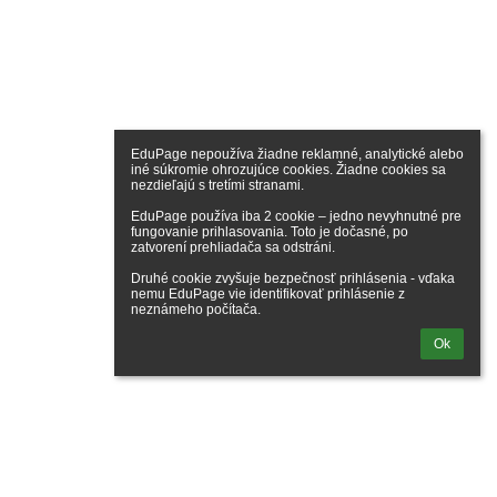
EduPage nepoužíva žiadne reklamné, analytické alebo 
iné súkromie ohrozujúce cookies. Žiadne cookies sa 
nezdieľajú s tretími stranami.

EduPage používa iba 2 cookie – jedno nevyhnutné pre 
fungovanie prihlasovania. Toto je dočasné, po 
zatvorení prehliadača sa odstráni.

Druhé cookie zvyšuje bezpečnosť prihlásenia - vďaka 
nemu EduPage vie identifikovať prihlásenie z 
neznámeho počítača.
Ok