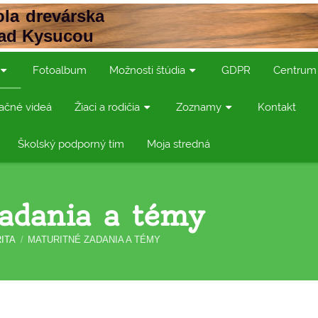
la drevárska
nad Kysucou
Fotoalbum
Možnosti štúdia
GDPR
Centrum
ačné videá
Žiaci a rodičia
Zoznamy
Kontakt
Školský podporný tím
Moja stredná
adania a témy
ITA
/
MATURITNÉ ZADANIA A TÉMY