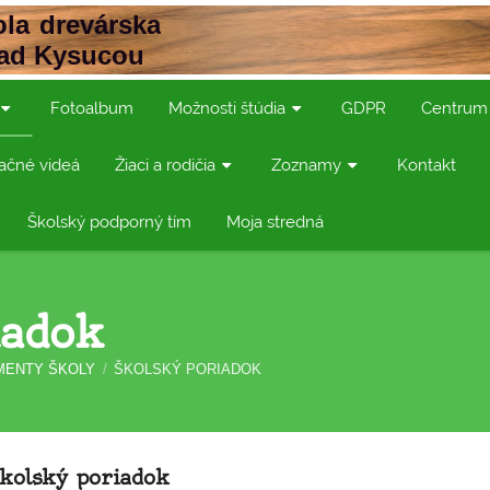
la drevárska
nad Kysucou
Fotoalbum
Možnosti štúdia
GDPR
Centrum
ačné videá
Žiaci a rodičia
Zoznamy
Kontakt
Školský podporný tím
Moja stredná
iadok
MENTY ŠKOLY
/
ŠKOLSKÝ PORIADOK
kolský poriadok