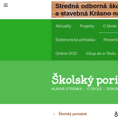
Stredná odborná ško
a stavebná Krásno 
Aktuality
Projekty
O škole
Elektronická prihláška
Prezent
Online DOD
Vstup do e-Testu
Školský por
HLAVNÁ STRÁNKA
/
O ŠKOLE
/
DOKU
Školský poriadok
Školský poriadok
Š