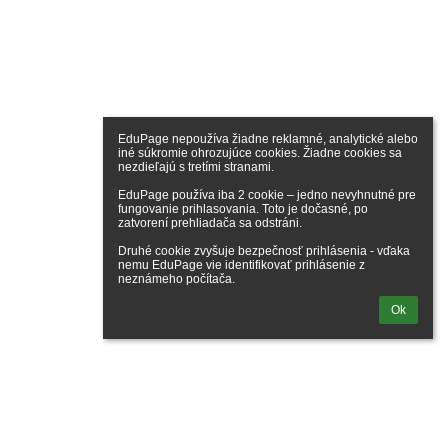
EduPage nepoužíva žiadne reklamné, analytické alebo 
iné súkromie ohrozujúce cookies. Žiadne cookies sa 
nezdieľajú s tretími stranami.

EduPage používa iba 2 cookie – jedno nevyhnutné pre 
fungovanie prihlasovania. Toto je dočasné, po 
zatvorení prehliadača sa odstráni.

Druhé cookie zvyšuje bezpečnosť prihlásenia - vďaka 
nemu EduPage vie identifikovať prihlásenie z 
neznámeho počítača.
Ok