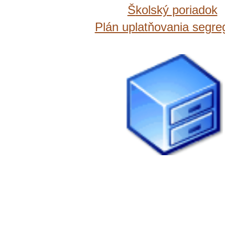
Š
kolský poriadok
Plán uplatňovania segre